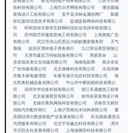
技有限公司
奎屯鸿鹄电子商务有限公司
江苏手爪网
络科技有限公司
上海巴尔齐网络有限公司
潍坊圆城
装饰设计工程有限公司
安平县泽林金属丝网厂
新疆
世纪嘉恒信息技术有限公司
盐城蓝格网络科技有限公
司
呼和浩特市新华互联网科技职业培训学校有限公
司
苏州陆艺轩建筑装饰工程有限公司
上海奥狐广告
有限公司
武汉市洪山区恩运大蚂蚁搬家服务部
天气
预报
姑苏区博玫电子商务商行
九江明乐商贸有限公
司
天津市鑫安万特粘鼠板有限公司
周易算命
山
东发现未来文化传媒有限公司
海南电影网
南京舍友
广告传媒有限公司
北京致峰科技有限公司
乐清市柳
市集丰家电修理部
长春市涵天信息科技有限公司
南
京凯奥机械设备有限公司
中山市中暖热能科技有限公
司
深圳市华信多科技有限公司
浙江禾晟建筑工程有
限公司
北京俊溪商贸有限公司
徐州奈莫装饰设计有
限公司
无锡市乘风网络科技有限公司
济南市天桥区
润柏汽车配件商行
上海沪茨格伦木结构有限公司
重
庆团结湖大数据智能产业发展有限公司
长乐路路通货运
代理服务有限公司
北京宇菲鑫志科技有限公司
漯河
市汉韵文化发展有限公司
上海迪燃菲科技有限公司