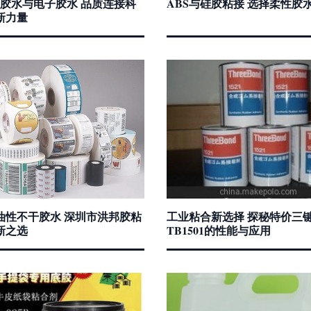
V胶水与电子胶水 品质连接科
ABS与硅胶粘接 选择柔性胶
新力量
油性不干胶水 深圳市洪邦胶粘
工业粘合新选择 探秘特价三
新之选
TB1501的性能与应用