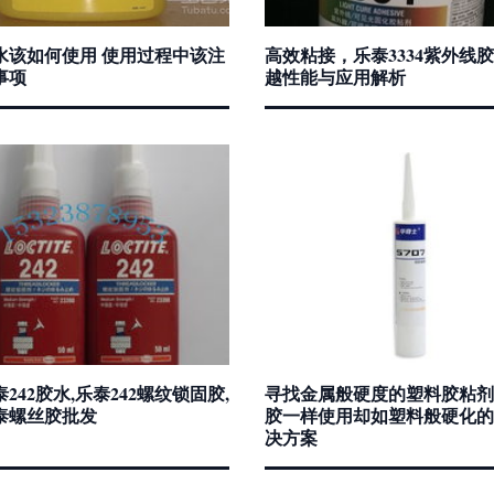
水该如何使用 使用过程中该注
高效粘接，乐泰3334紫外线
事项
越性能与应用解析
242胶水,乐泰242螺纹锁固胶,
寻找金属般硬度的塑料胶粘剂
泰螺丝胶批发
胶一样使用却如塑料般硬化的
决方案