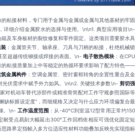
缺的粘接材料，专门用于金属与金属或金属与其他基材的牢固
细介绍金属胶水的选择与使用。\n\n1. 典型应用项目\n-
油箱及车身板材的裂纹修复和零件固定。这类项目需要胶水
组装
：金属管关节、轴承座、刀具与刀柄的粘接，杜绝机械
至超越传统铆接或焊接的表面。\n-
电子散热模块
：在CP
准的粘接质量加上中等稳定的热循环要求影响了配方特色——
建筑金属构件
：空调金属管、密封窗框转角的全置性重合及
需求中赋予外力如风。\n\n2. 关键技术参数\n-
剪切
符合国家对机动车替代涉部件或精准骨简配对工作守规参照国际
接无懈缺标握设定度”，而细规格又决定与什么应力环境偏复合最
。\n-
工作温度范围
：从-40°C到室温12型常用正常约15
耐受点易刻大幅延出300°工作回档依相应可强优化固定短
新思路界定指帧入多方位适应性材料功能叠加反映先实现指标