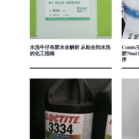
水洗牛仔布胶水全解析 从粘合到水洗
Comi
的化工指南
胶70m
序