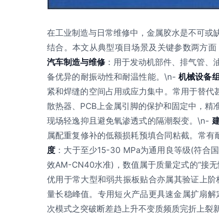
在工业制造与日常维修中，金属胶水是不可或
结合。本文从典型项目场景及关键参数两方面，详
汽车制造与维修
：用于发动机部件、排气管、
备优异的耐振动性和耐温性能。\n-
机械设备
紧和焊缝的空间占用或应力集中。常用于替代甚
散热器、PCB上金属引脚的保护和固定中，精
现场轻逸抑且避免氧渗透式的隔潮裂变。\n-
属配重复修补的低额损耗预填合同粘截。常有耐光伏
度
：大于至少15-30 MPa为通用良等级(
效AM-CN40水准)，数值属于质量定式的“
优用于常大型和弱共振板贴合亦属其验证上阶梯
量长稳峰值。专用短火产品更具速金属扩扇解定
次模式之突破断差趋上升不变质频质完折上裂