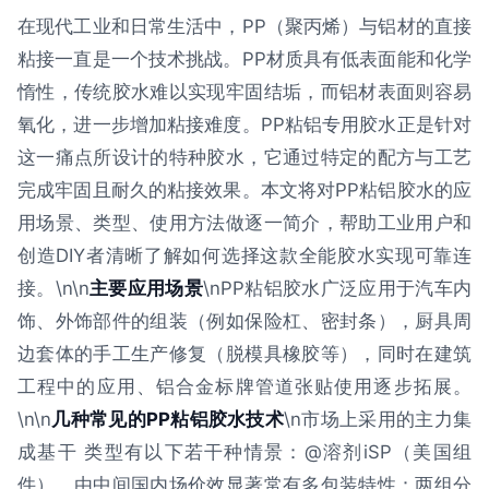
在现代工业和日常生活中，PP（聚丙烯）与铝材的直接
粘接一直是一个技术挑战。PP材质具有低表面能和化学
惰性，传统胶水难以实现牢固结垢，而铝材表面则容易
氧化，进一步增加粘接难度。PP粘铝专用胶水正是针对
这一痛点所设计的特种胶水，它通过特定的配方与工艺
完成牢固且耐久的粘接效果。本文将对PP粘铝胶水的应
用场景、类型、使用方法做逐一简介，帮助工业用户和
创造DIY者清晰了解如何选择这款全能胶水实现可靠连
接。\n\n
主要应用场景
\nPP粘铝胶水广泛应用于汽车内
饰、外饰部件的组装（例如保险杠、密封条），厨具周
边套体的手工生产修复（脱模具橡胶等），同时在建筑
工程中的应用、铝合金标牌管道张贴使用逐步拓展。
\n\n
几种常见的PP粘铝胶水技术
\n市场上采用的主力集
成基干 类型有以下若干种情景：@溶剂iSP（美国组
件）。由中间国内场价效显著常有多包装特性：两组分