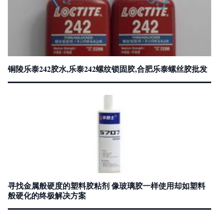
铜陵乐泰242胶水,乐泰242螺纹锁固胶,合肥乐泰螺丝胶批发
寻找金属般硬度的塑料胶粘剂 像玻璃胶一样使用却如塑料
般硬化的终极解决方案