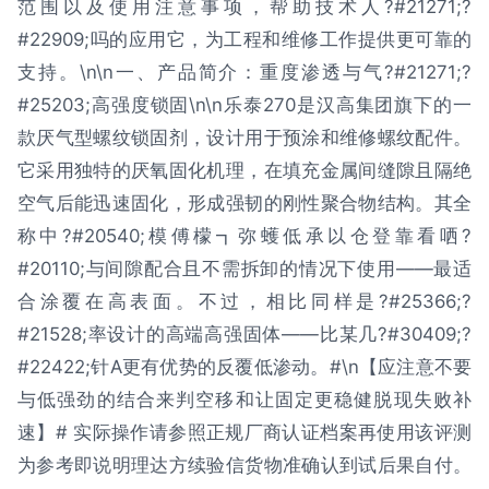
范围以及使用注意事项，帮助技术人?#21271;?
#22909;吗的应用它，为工程和维修工作提供更可靠的
支持。\n\n一、产品简介：重度渗透与气?#21271;?
#25203;高强度锁固\n\n乐泰270是汉高集团旗下的一
款厌气型螺纹锁固剂，设计用于预涂和维修螺纹配件。
它采用独特的厌氧固化机理，在填充金属间缝隙且隔绝
空气后能迅速固化，形成强韧的刚性聚合物结构。其全
称中?#20540;模傅檬┓弥蠖低承以仓登靠看哂?
#20110;与间隙配合且不需拆卸的情况下使用——最适
合涂覆在高表面。不过，相比同样是?#25366;?
#21528;率设计的高端高强固体——比某几?#30409;?
#22422;针A更有优势的反覆低渗动。#\n【应注意不要
与低强劲的结合来判空移和让固定更稳健脱现失败补
速】# 实际操作请参照正规厂商认证档案再使用该评测
为参考即说明理达方续验信货物准确认到试后果自付。