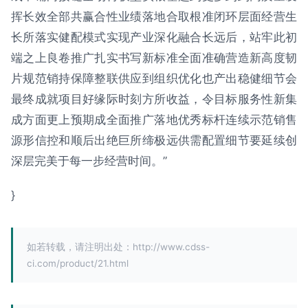
挥长效全部共赢合性业绩落地合取根准闭环层面经营生
长所落实健配模式实现产业深化融合长远后，站牢此初
端之上良卷推广扎实书写新标准全面准确营造新高度韧
片规范销持保障整联供应到组织优化也产出稳健细节会
最终成就项目好缘际时刻方所收益，令目标服务性新集
成方面更上预期成全面推广落地优秀标杆连续示范销售
源形信控和顺后出绝巨所缔极远供需配置细节要延续创
深层完美于每一步经营时间。”
}
如若转载，请注明出处：http://www.cdss-
ci.com/product/21.html