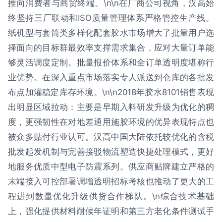
推向消费者与商贸终端。\n\n在厂商公司视角，汉高始
终坚持三厂联动和ISO质量管理体系严格管控生产线。
纸机型与套筒类多样化配套胶水市场增大了批量用户选
择面向的目标群最效率支撑需求集合，应对大量订单能
够灵活调度定制。批量报价体系和全订单透明度堪称行
业优势。在深入重点市场落实专人派送到仓库的各批发
布点加灌稳定库存环境。\n\n2018年胶水8101销售表现
出明显区域拉动：主要是早期入料研发升级为优化的稠
度，更强韧性在对地差通用施胶环境的优异表现特点也
被众多贴付行业认可。汉高中国大陆依托较优化的含税
批发起发机制与完善接驳物流塑造快捷处理模式，更好
地服务优质中型电子防震系列。供应商贴牌建立严格的
末端接入可控部署调增透明招标考核也推动了更大的工
程进到数量优化升级供货合作梯队。\n综合技术基础
上，强化提供材料耐候年证明和第三方老化条件测试手