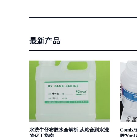
最新产品
水洗牛仔布胶水全解析 从粘合到水洗
Comi
的化工指南
胶70m