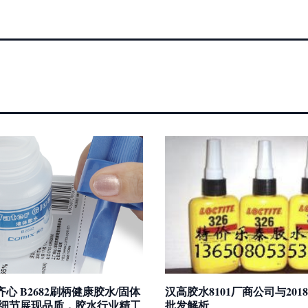
x/齐心 B2682刷柄健康胶水/固体
汉高胶水8101厂商公司与201
l 细节展现品质，胶水行业精工
批发解析