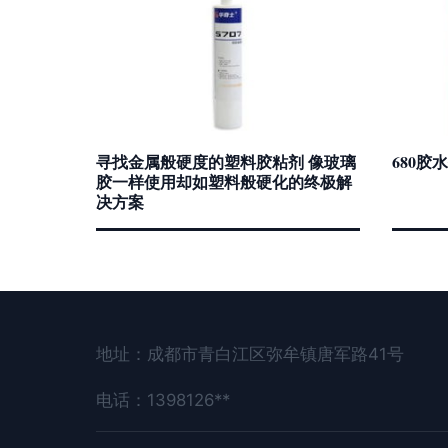
寻找金属般硬度的塑料胶粘剂 像玻璃
680
胶一样使用却如塑料般硬化的终极解
决方案
地址：成都市青白江区弥牟镇唐军路41号
电话：1398126**